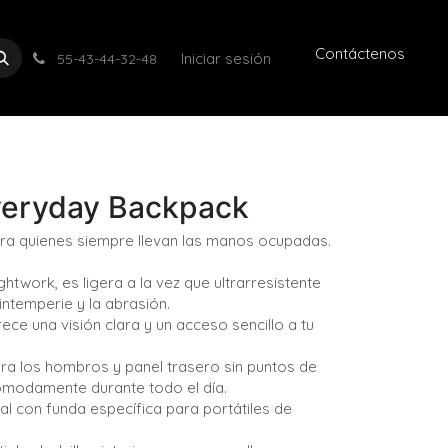
Contáctenos
Iniciar sesión
55-43-44-32-48
veryday Backpack
ara quienes siempre llevan las manos ocupadas.
htwork, es ligera a la vez que ultrarresistente
intemperie y la abrasión.
ece una visión clara y un acceso sencillo a tu
a los hombros y panel trasero sin puntos de
cómodamente durante todo el día.
l con funda específica para portátiles de