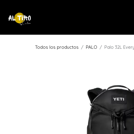
Ir al contenido
Inicio
Tienda
Inicio
Todos los productos
PALO
Palo 32L Eve