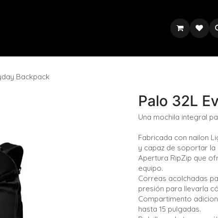
ryday Backpack
Palo 32L E
Una mochila integral p
Fabricada con nailon Lig
y capaz de soportar la 
Apertura RipZip que ofr
equipo.
Correas acolchadas par
presión para llevarla 
Compartimento adiciona
hasta 15 pulgadas.