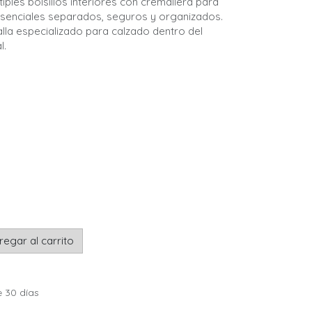
ltiples bolsillos interiores con cremallera para
senciales separados, seguros y organizados.
malla especializado para calzado dentro del
l.
egar al carrito
e 30 días