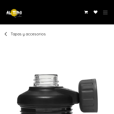
Ir al contenido
Tapas y accesorios