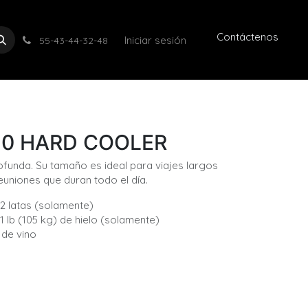
Contáctenos
Iniciar sesión
55-43-44-32-48
10 HARD COOLER
ofunda. Su tamaño es ideal para viajes largos
euniones que duran todo el día.
2 latas (solamente)
 lb (105 kg) de hielo (solamente)
 de vino