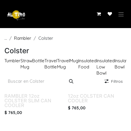
Ir al contenido
...
Rambler
Colster
Colster
Tumbler
Straw
Bottle
Travel
Travel
Mug
Insulated
Insulated
Insulate
Mug
Bottle
Mug
Food
Low
Bowl
Bowl
Filtros
RAMBLER 12oz
12oz COLSTER CAN
COLSTER SLIM CAN
COOLER
COOLER
$
765,00
$
765,00