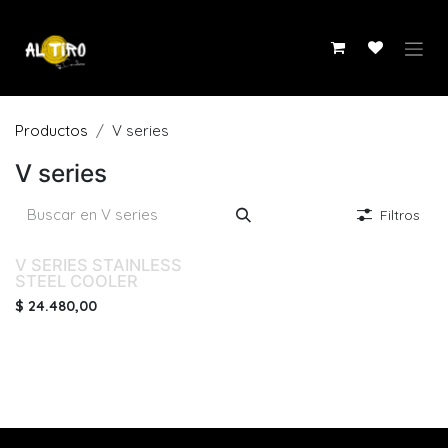
Ir al contenido
Productos
V series
V series
Filtros
V SERIES STAINLESS
STEEL COOLER
$
24.480,00